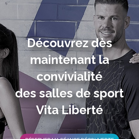
Découvrez dès
maintenant la
convivialité
des salles de sport
Vita Liberté