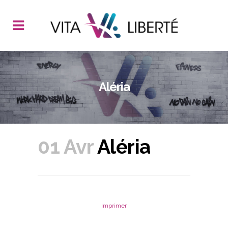
Aléria
01 Avr
Aléria
Imprimer