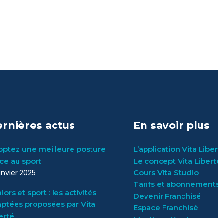
rnières actus
En savoir plus
ptez une meilleure posture
L’application Vita Libe
ce au sport
Le concept Vita Libert
janvier 2025
Cours Vita Studio
Tarifs et abonnement
iors et sport : les activités
Devenir Franchisé
ptées proposées par Vita
Espace Franchisé
erté