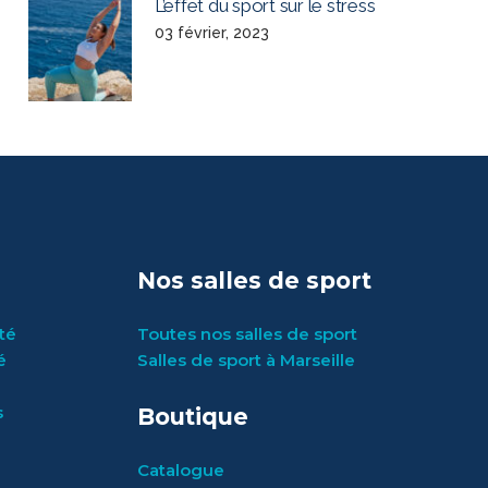
L’effet du sport sur le stress
03 février, 2023
Nos salles de sport
rté
Toutes nos salles de sport
é
Salles de sport à Marseille
s
Boutique
Catalogue