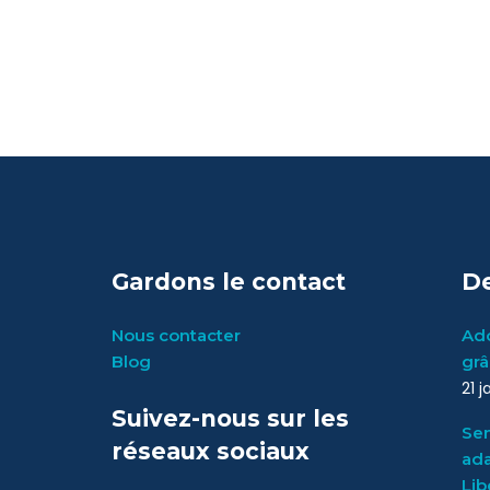
Gardons le contact
De
Nous contacter
Ado
Blog
grâ
21 
Suivez-nous sur les
Sen
réseaux sociaux
ada
Lib